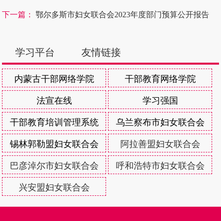
下一篇：
鄂尔多斯市妇女联合会2023年度部门预算公开报告
学习平台
友情链接
内蒙古干部网络学院
干部教育网络学院
法宣在线
学习强国
干部教育培训管理系统
乌兰察布市妇女联合会
锡林郭勒盟妇女联合会
阿拉善盟妇女联合会
巴彦淖尔市妇女联合会
呼和浩特市妇女联合会
兴安盟妇女联合会