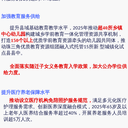
加强教育服务供给
提升县域基础教育教学水平，
年推动
超
40
所乡镇
2025
中心幼儿园
构建城乡学前教育一体化管理资源共享机制，
打造
150
个以上
优质学前教育资源牵头的幼儿园共同体，推
动珠三角优质教育资源组团融入式托管
所新 型城镇化试
15
点县县中。
全面落实随迁子女义务教育入学政策，加大公办学位供
给力度。
提升医疗养老保障水平
推动设立医疗机构免陪照护服务规范，
满足多元化医疗
护理服务需求。创新医养深度融合模式，
年
岁及以
2025
65
上老年人医养结合服务率超过
，开展养老服务人员培
40%
训超
万人次。
5