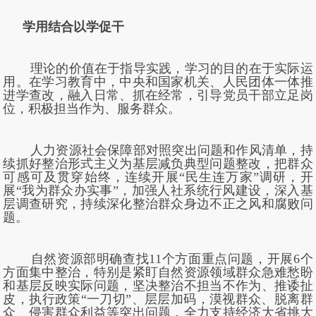
学用结合以学促干
理论的价值在于指导实践，学习的目的在于实际运
用。在学习教育中，中央和国家机关、人民团体一体推
进学查改，融入日常、抓在经常，引导党员干部立足岗
位，积极担当作为、服务群众。
人力资源社会保障部对照突出问题和作风清单，持
续抓好整治形式主义为基层减负典型问题整改，把群众
可感可及贯穿始终，连续开展“民生连万家”调研，开
展“我为群众办实事”，加强人社系统行风建设，深入基
层调查研究，持续深化整治群众身边不正之风和腐败问
题。
自然资源部明确查找11个方面重点问题，开展6个
方面集中整治，特别是紧盯自然资源领域群众急难愁盼
和基层反映实际问题，坚决整治不担当不作为、推诿扯
皮，执行政策“一刀切”、层层加码，漠视群众、脱离群
众、侵害群众利益等突出问题，全力支持经济大省挑大