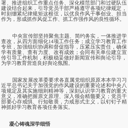
署、推进组织工作重点任务、深化模范部门和过硬队伍
建设结合起来，引导党员干部严格遵守各项纪律规定，
时刻绷紧纪律规矩这根弦，以优良作风干事创业、担当
作为，形成抓作风促工作、抓工作强作风的良性循环。
中央宣传部坚持聚焦主题、简约务实，一体推进学
查改，从四方面细化14项工作任务；成立学习教育工作
专班，加强组织协调和督促指导，压紧压实责任，确保
学有质量、查有力度、改有成效；会同有关单位建立宣
传引导工作机制，积极稳妥做好新闻宣传和舆论引导，
为学习教育营造良好舆论氛围。
国家发展改革委要求各直属党组织原原本本学习习
近平总书记关于加强党的作风建设的重要论述和中央八
项规定及其实施细则精神等，深刻认识学习教育的重大
意义，准确把握原文原理、深入领会精髓要义；党员干
部要心存戒惧、行知敬畏，力戒形式主义，以钉钉子精
神抓好学习教育各项任务落实。
凝心铸魂深学细悟