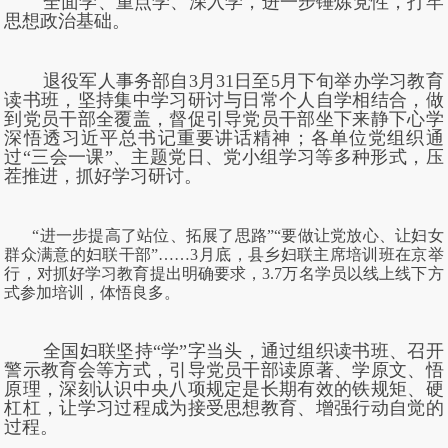
全面学、重点学、深入学，进一步锤炼党性，打牢
思想政治基础。
退役军人事务部自3月31日至5月下旬举办学习教育
读书班，坚持集中学习研讨与日常个人自学相结合，做
到党员干部全覆盖，督促引导党员干部坐下来静下心学
深悟透习近平总书记重要讲话精神；各单位党组织通
过“三会一课”、主题党日、党小组学习等多种形式，压
茬推进，抓好学习研讨。
“进一步提高了站位、拓展了思路”“要做让党放心、让妇女
群众满意的妇联干部”……3月底，县乡妇联主席培训班在京举
行，对抓好学习教育提出明确要求，3.7万名学员以线上线下方
式参加培训，体悟良多。
全国妇联坚持“学”字当头，通过组织读书班、召开
警示教育会等方式，引导党员干部读原著、学原文、悟
原理，深刻认识中央八项规定是长期有效的铁规矩、硬
杠杠，让学习过程成为接受思想教育、增强行动自觉的
过程。