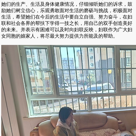
她们的生产、生活及身体健康情况，仔细倾听她们的诉求，鼓
励她们树立信心，乐观勇敢面对生活的磨砺与挑战，积极面对
生活，希望她们在今后的生活中要自立自强、努力奋斗，在妇
联和社会各界的帮扶下学得一技之长，用自己的双手创造美好
的未来。并表示有困难可以及时向妇联反映，妇联作为广大妇
女同胞的娘家人，将尽最大努力提供力所能及的帮助。