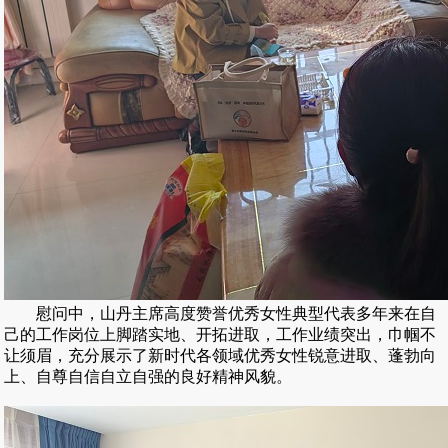
慰问中，
山丹主席
高度赞誉
优秀女性典型代表
多年来在自
己的工作岗位上脚踏实地、开拓进取，工作业绩突出
，
巾帼不
让须眉
，
充分展示了新时代
各领域优秀
女性锐意进取、蓬勃向
上、自尊自信自立自强的良好精神风貌。