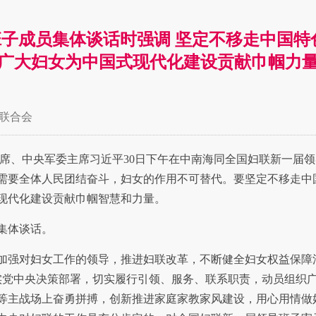
子成员集体谈话时强调 坚定不移走中国特
广大妇女为中国式现代化建设贡献巾帼力
联合会
家主席、中央军委主席习近平30日下午在中南海同全国妇联新一
需要全体人民团结奋斗，妇女的作用不可替代。要坚定不移走中
现代化建设贡献巾帼智慧和力量。
集体谈话。
加强对妇女工作的领导，推进妇联改革，不断健全妇女权益保障
实党中央决策部署，切实履行引领、服务、联系职责，动员组织
等主战场上奋勇拼搏，创新推进家庭家教家风建设，用心用情做