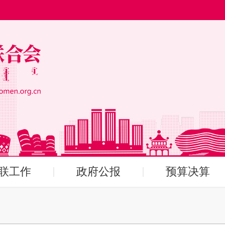
联工作
政府公报
预算决算