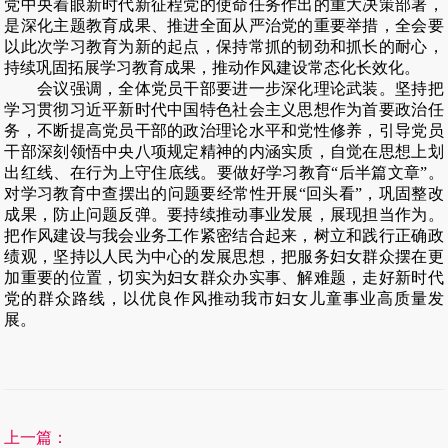
党中央着眼新时代新征程党的使命任务作出的重大决策部署，
是深化主题教育成果、推进全面从严治党的重要举措，全会要
以此次学习教育为新的起点，保持常抓的韧劲和抓长的耐心，
持续巩固拓展学习教育成果，推动作风建设常态化长效化。
会议强调，全体党员干部
要
进一步深化理论武装。坚持把
学习贯彻习近平新时代中国特色社会主义思想作为首要政治任
务，不断提高党员干部的政治理论水平和党性修养，引导党员
干部深刻领悟中央八项规定精神的内涵实质，自觉在思想上划
出红线、在行为上守住底线。
要
做好学习教育“后半篇文章”。
对学习教育中查摆出的问题要经常性开展“回头看”，巩固整改
成果，防止问题反弹。
要
持续推动事业发展，展现担当作为。
把作风建设与我会业务工作紧密结合起来，树立和践行正确政
绩观，坚持以人民为中心的发展思想，把服务妇女群众摆在更
加重要的位置，切实为妇女群众办实事、解难题，走好新时代
党的群众路线，以优良作风推动我市妇女儿童事业高质量发
展。
上一篇：