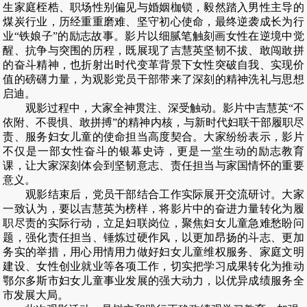
生家庭桎梏、职场性别偏见与婚姻枷锁，毅然踏入男性主导的
煤炭行业，历经重重磨难、坚守初心使命，最终逆袭成长为行
业“铁娘子”的励志故事。影片以细腻笔触刻画女性在逆境中觉
醒、抗争与突围的历程，既展现了吉慧英坚韧不拔、敢闯敢拼
的奋斗精神，也折射出时代变革背景下女性突破自我、实现价
值的磅礴力量，为观影党员干部带来了深刻的精神洗礼与思想
启迪。
观影过程中，大家全神贯注、深受触动。影片中吉慧英“不
依附、不畏惧、敢拼搏”的精神内核，与新时代妇联干部履职尽
责、服务妇女儿童的使命担当高度契合。大家纷纷表示，影片
不仅是一部女性奋斗的银幕史诗，更是一堂生动的励志教育
课，让大家深刻体会到坚韧意志、责任担当与家国情怀的重要
意义。
观影结束后，党员干部结合工作实际展开交流研讨。大家
一致认为，要以吉慧英为榜样，将影片中的奋进力量转化为履
职尽责的实际行动，立足妇联岗位，聚焦妇女儿童急难愁盼问
题，强化责任担当、锤炼过硬作风，以更加昂扬的斗志、更加
务实的举措，用心用情用力做好妇女儿童维权服务、家庭文明
建设、女性创业就业等各项工作，切实把学习成果转化为推动
鄂尔多斯市妇女儿童事业发展的强大动力，以优异成绩服务全
市发展大局。