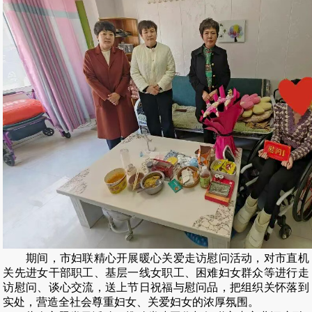
期间，市妇联精心开展暖心关爱走访
慰问
活动，对市直机
关先进女干部职工、基层一线女职工、困难妇女群众等进行走
访慰问、谈心交流，送上节日祝福与慰问品，把组织关怀落到
实处，营造全社会尊重妇女、关爱妇女的浓厚氛围。