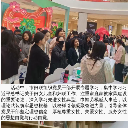
活动中，市妇联组织党员干部开展专题学习，集中学习习
近平总书记关于妇女儿童和妇联工作、
注重
家庭家教家风建设
的重要论述，深入学习先进女性典型、巾帼劳模感人事迹，以
理论武装筑牢思想根基，以榜样引领凝聚奋进力量，引导全体
党员干部坚定理想信念，厚植尊重女性、关爱女性、服务女性
的思想自觉与行动自觉。