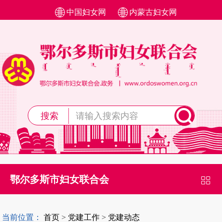
中国妇女网
内蒙古妇女网
搜索
鄂尔多斯市妇女联合会
当前位置：
首页
>
党建工作
>
党建动态