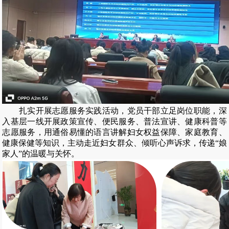
扎实开展志愿服务实践活动
，
党员干部立足岗位职能，深
入基层一线开展政策宣传、便民服务、普法宣讲、健康科普等
志愿服务，用通俗易懂的语言讲解妇女权益保障、家庭教育、
健康保健等知识，主动走近妇女群众、倾听心声诉求，传递“娘
家人”的温暖与关怀。