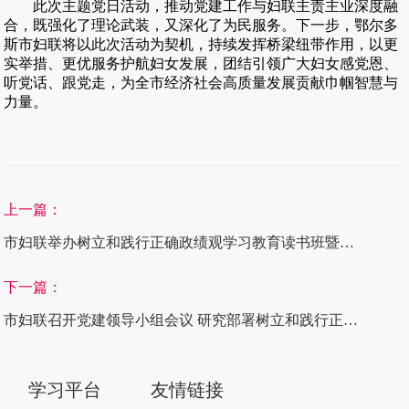
此次主题党日活动，推动党建工作与妇联主责主业深度融
合，既强化了理论武装，又深化了为民服务。下一步，鄂尔多
斯市妇联将以此次活动为契机，持续发挥桥梁纽带作用，以更
实举措、更优服务护航妇女发展，团结引领广大妇女感党恩、
听党话、跟党走，为全市经济社会高质量发展贡献巾帼智慧与
力量。
上一篇：
市妇联举办树立和践行正确政绩观学习教育读书班暨党组理论学习中心组（扩大）第三次集中学习会
下一篇：
市妇联召开党建领导小组会议 研究部署树立和践行正确政绩观学习教育工作
学习平台
友情链接